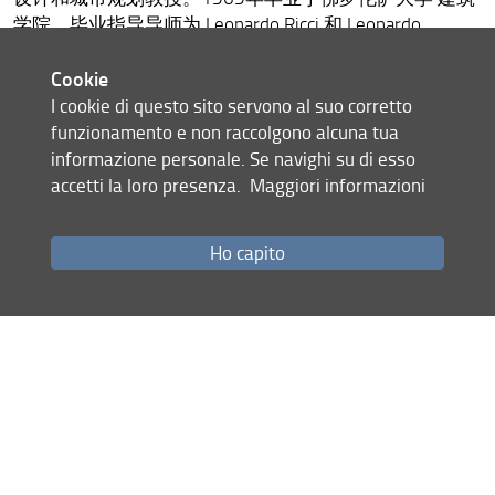
学院，毕业指导导师为 Leonardo Ricci 和 Leonardo
Savioli。他曾是七十年代激进建筑时期 ZZIGGURAT团体的
合作创办人，目前依旧在国家和国际领域进行其专业研
Cookie
究的推进工作。
I cookie di questo sito servono al suo corretto
funzionamento e non raccolgono alcuna tua
informazione personale. Se navighi su di esso
Condividi
accetti la loro presenza.
Maggiori informazioni
ultimo aggiornamento
23.07.2020
Ho capito
Site map
Privacy policy
Legal notices
Accessibility
Monitoring