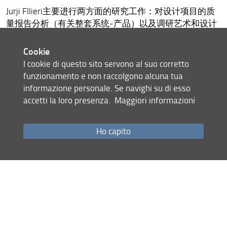
Jurji FIlieri主要进行两方面的研究工作：对设计项目的质
量报告分析（有关整套系统-产品）以及调研艺术和设计
的推论关系。负责协调装配设计联合实验和对生态塑料
价值研究生态聚合物在产品设计上的适宜利用项目。最
Cookie
近的研究发表： Il prodotto da solo non basta《只有产品
I cookie di questo sito servono al suo corretto
是不够的》，Altralinea出版，佛罗伦萨，2016.
funzionamento e non raccolgono alcuna tua
informazione personale. Se navighi su di esso
Condividi
accetti la loro presenza.
Maggiori informazioni
ultimo aggiornamento
Ho capito
13.07.2020
Site map
Privacy policy
Legal notices
Accessibility